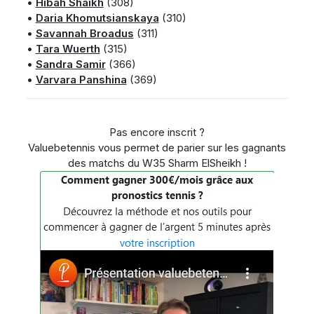
•
Hibah Shaikh
(308)
•
Daria Khomutsianskaya
(310)
•
Savannah Broadus
(311)
•
Tara Wuerth
(315)
•
Sandra Samir
(366)
•
Varvara Panshina
(369)
Pas encore inscrit ?
Valuebetennis vous permet de parier sur les gagnants
des matchs du W35 Sharm ElSheikh !