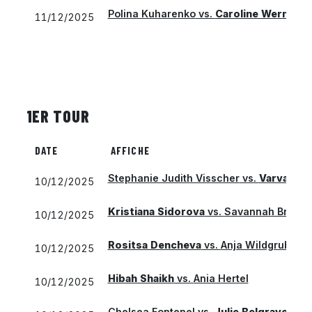
Polina Kuharenko
vs.
Caroline Werner
11/12/2025
1ER TOUR
DATE
AFFICHE
Stephanie Judith Visscher
vs.
Varvara P
10/12/2025
Kristiana Sidorova
vs.
Savannah Broad
10/12/2025
Rositsa Dencheva
vs.
Anja Wildgruber
10/12/2025
Hibah Shaikh
vs.
Ania Hertel
10/12/2025
Chelsea Fontenel
vs.
Julie Belgraver