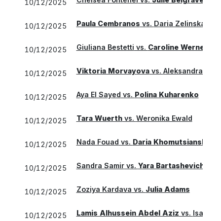
10/12/2025
Paula Cembranos
vs.
Daria Zelinskaya
10/12/2025
Giuliana Bestetti
vs.
Caroline Werner
10/12/2025
Viktoria Morvayova
vs.
Aleksandra Poz
10/12/2025
Aya El Sayed
vs.
Polina Kuharenko
10/12/2025
Tara Wuerth
vs.
Weronika Ewald
10/12/2025
Nada Fouad
vs.
Daria Khomutsianskaya
10/12/2025
Sandra Samir
vs.
Yara Bartashevich
10/12/2025
Zoziya Kardava
vs.
Julia Adams
10/12/2025
Lamis Alhussein Abdel Aziz
vs.
Isabell
10/12/2025