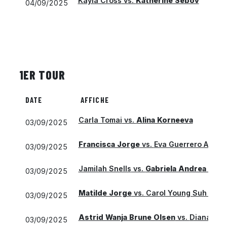
Kayla Cross
vs.
Katherine Sebov
04/09/2025
1ER TOUR
DATE
AFFICHE
Carla Tomai
vs.
Alina Korneeva
03/09/2025
Francisca Jorge
vs.
Eva Guerrero Alvare
03/09/2025
Jamilah Snells
vs.
Gabriela Andrea Knu
03/09/2025
Matilde Jorge
vs.
Carol Young Suh Lee
03/09/2025
Astrid Wanja Brune Olsen
vs.
Diana Mar
03/09/2025