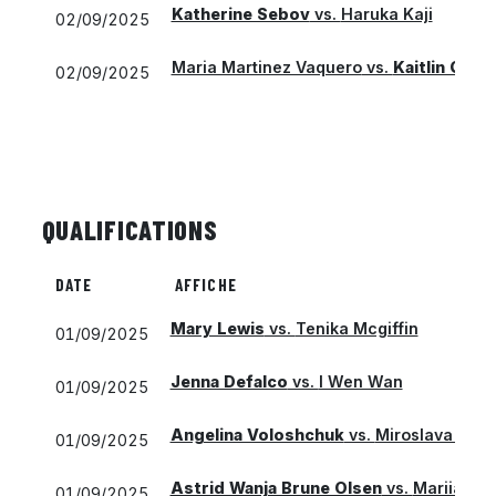
Katherine Sebov
vs.
Haruka Kaji
02/09/2025
Maria Martinez Vaquero
vs.
Kaitlin Que
02/09/2025
QUALIFICATIONS
DATE
AFFICHE
Mary Lewis
vs.
Tenika Mcgiffin
01/09/2025
Jenna Defalco
vs.
I Wen Wan
01/09/2025
Angelina Voloshchuk
vs.
Miroslava Med
01/09/2025
Astrid Wanja Brune Olsen
vs.
Mariia No
01/09/2025