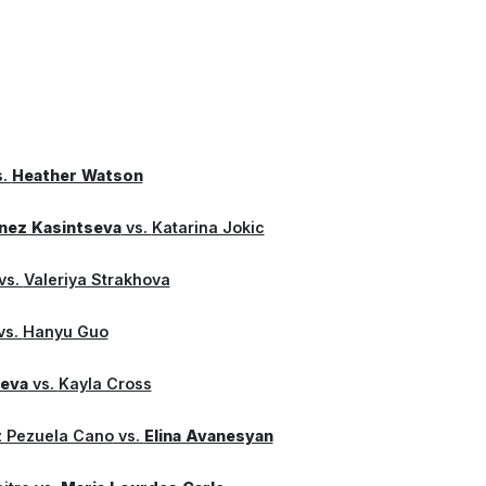
s.
Heather Watson
enez Kasintseva
vs.
Katarina Jokic
vs.
Valeriya Strakhova
vs.
Hanyu Guo
heva
vs.
Kayla Cross
 Pezuela Cano
vs.
Elina Avanesyan