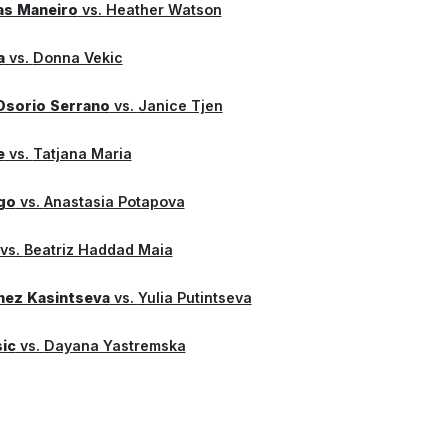
as Maneiro
vs.
Heather Watson
a
vs.
Donna Vekic
Osorio Serrano
vs.
Janice Tjen
e
vs.
Tatjana Maria
go
vs.
Anastasia Potapova
vs.
Beatriz Haddad Maia
nez Kasintseva
vs.
Yulia Putintseva
ic
vs.
Dayana Yastremska