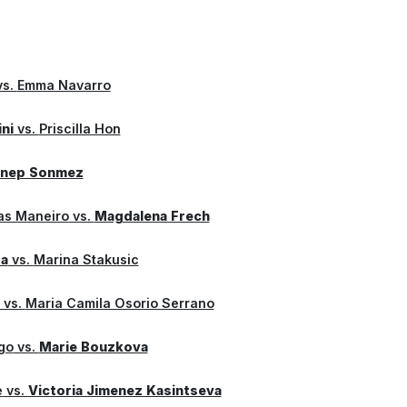
s.
Emma Navarro
ni
vs.
Priscilla Hon
nep Sonmez
as Maneiro
vs.
Magdalena Frech
sa
vs.
Marina Stakusic
vs.
Maria Camila Osorio Serrano
go
vs.
Marie Bouzkova
e
vs.
Victoria Jimenez Kasintseva