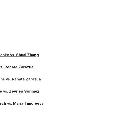
henko
vs.
Shuai Zhang
s.
Renata Zarazua
ens
vs.
Renata Zarazua
e
vs.
Zeynep Sonmez
ech
vs.
Maria Timofeeva