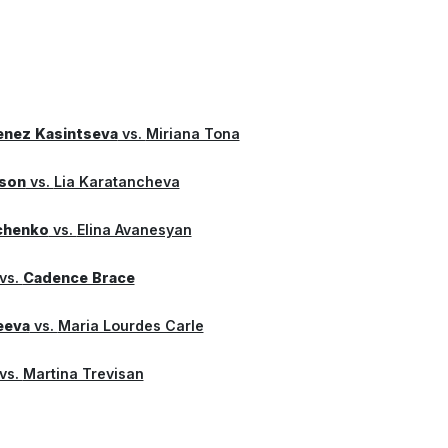
enez Kasintseva
vs.
Miriana Tona
son
vs.
Lia Karatancheva
chenko
vs.
Elina Avanesyan
vs.
Cadence Brace
eeva
vs.
Maria Lourdes Carle
vs.
Martina Trevisan