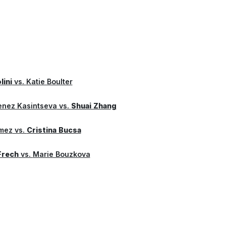
lini
vs.
Katie Boulter
enez Kasintseva
vs.
Shuai Zhang
mez
vs.
Cristina Bucsa
Frech
vs.
Marie Bouzkova